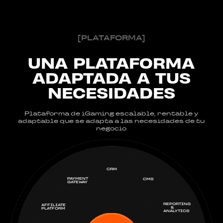
[PLATAFORMA]
UNA PLATAFORMA
ADAPTADA A TUS
NECESIDADES
Plataforma de iGaming escalable, rentable y
adaptable que se adapta a las necesidades de tu
negocio
CRM
PAYMENT
CMS
GATEWAY
REPORTING
AFFILIATE
&
PLATFORM
ANALYTICS