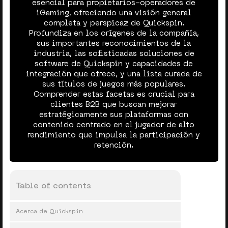
esencial para propietarios-operadores de
iGaming, ofreciendo una visión general
completa y perspicaz de Quickspin.
Profundiza en los orígenes de la compañía,
sus importantes reconocimientos de la
industria, las sofisticadas soluciones de
software de Quickspin y capacidades de
integración que ofrece, y una lista curada de
sus títulos de juegos más populares.
Comprender estas facetas es crucial para
clientes B2B que buscan mejorar
estratégicamente sus plataformas con
contenido centrado en el jugador de alto
rendimiento que impulsa la participación y
retención.
Table of contents
Acerca de Quickspin