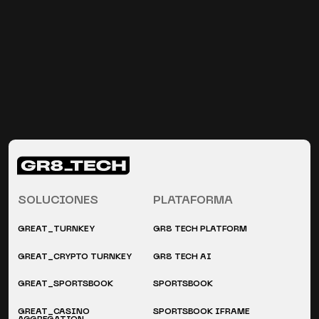
SOLUCIONES
PLATAFORMA
GREAT_TURNKEY
GR8 TECH PLATFORM
GREAT_CRYPTO TURNKEY
GR8 TECH AI
GREAT_SPORTSBOOK
SPORTSBOOK
GREAT_CASINO
SPORTSBOOK IFRAME