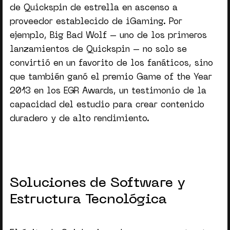
de Quickspin de estrella en ascenso a
proveedor establecido de iGaming. Por
ejemplo, Big Bad Wolf – uno de los primeros
lanzamientos de Quickspin – no solo se
convirtió en un favorito de los fanáticos, sino
que también ganó el premio Game of the Year
2013 en los EGR Awards, un testimonio de la
capacidad del estudio para crear contenido
duradero y de alto rendimiento.
Soluciones de Software y
Estructura Tecnológica