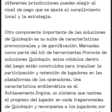
diferentes jurisdicciones puedan elegir el
nivel de pago que se ajuste al cumplimiento
local y la estrategia.
Otro componente importante de las soluciones
de Quickspin es su suite de características
promocionales y de gamificación. Marcadas
como parte del kit de herramientas Promote de
soluciones Quickspin, estos módulos dentro
del juego están construidos para impulsar la
participación y retención de jugadores en las
plataformas de los operadores. Una
característica emblemática es el
Achievements Engine, un sistema que rastrea
el progreso del jugador en cada tragamonedas
de Quickspin y recompensa a los jugadores por