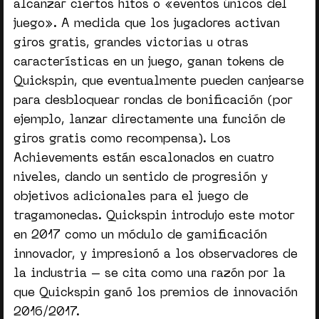
alcanzar ciertos hitos o «eventos únicos del
juego». A medida que los jugadores activan
giros gratis, grandes victorias u otras
características en un juego, ganan tokens de
Quickspin, que eventualmente pueden canjearse
para desbloquear rondas de bonificación (por
ejemplo, lanzar directamente una función de
giros gratis como recompensa). Los
Achievements están escalonados en cuatro
niveles, dando un sentido de progresión y
objetivos adicionales para el juego de
tragamonedas. Quickspin introdujo este motor
en 2017 como un módulo de gamificación
innovador, y impresionó a los observadores de
la industria – se cita como una razón por la
que Quickspin ganó los premios de innovación
2016/2017.