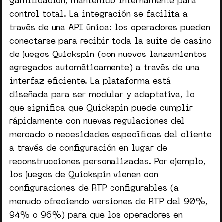
gamificación, mantenido internamente para
control total. La integración se facilita a
través de una API única: los operadores pueden
conectarse para recibir toda la suite de casino
de juegos Quickspin (con nuevos lanzamientos
agregados automáticamente) a través de una
interfaz eficiente. La plataforma está
diseñada para ser modular y adaptativa, lo
que significa que Quickspin puede cumplir
rápidamente con nuevas regulaciones del
mercado o necesidades específicas del cliente
a través de configuración en lugar de
reconstrucciones personalizadas. Por ejemplo,
los juegos de Quickspin vienen con
configuraciones de RTP configurables (a
menudo ofreciendo versiones de RTP del 90%,
94% o 96%) para que los operadores en