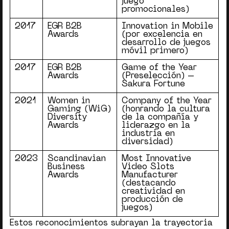
juego
promocionales)
2017
EGR B2B
Innovation in Mobile
Awards
(por excelencia en
desarrollo de juegos
móvil primero)
2017
EGR B2B
Game of the Year
Awards
(Preselección) –
Sakura Fortune
2021
Women in
Company of the Year
Gaming (WiG)
(honrando la cultura
Diversity
de la compañía y
Awards
liderazgo en la
industria en
diversidad)
2023
Scandinavian
Most Innovative
Business
Video Slots
Awards
Manufacturer
(destacando
creatividad en
producción de
juegos)
Estos reconocimientos subrayan la trayectoria