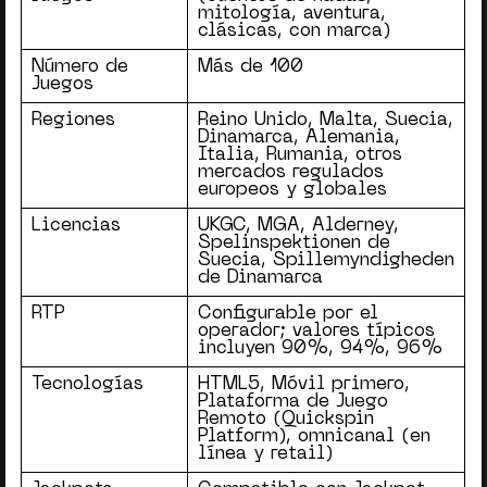
mitología, aventura,
clásicas, con marca)
Número de
Más de 100
Juegos
Regiones
Reino Unido, Malta, Suecia,
Dinamarca, Alemania,
Italia, Rumania, otros
mercados regulados
europeos y globales
Licencias
UKGC, MGA, Alderney,
Spelinspektionen de
Suecia, Spillemyndigheden
de Dinamarca
RTP
Configurable por el
operador; valores típicos
incluyen 90%, 94%, 96%
Tecnologías
HTML5, Móvil primero,
Plataforma de Juego
Remoto (Quickspin
Platform), omnicanal (en
línea y retail)