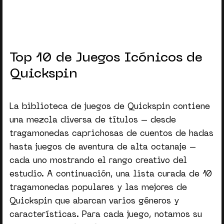
Top 10 de Juegos Icónicos de
Quickspin
La biblioteca de juegos de Quickspin contiene
una mezcla diversa de títulos – desde
tragamonedas caprichosas de cuentos de hadas
hasta juegos de aventura de alta octanaje –
cada uno mostrando el rango creativo del
estudio. A continuación, una lista curada de 10
tragamonedas populares y las mejores de
Quickspin que abarcan varios géneros y
características. Para cada juego, notamos su