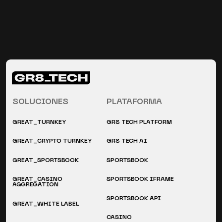
SOLUCIONES
PLATAFORMA
GREAT_TURNKEY
GR8 TECH PLATFORM
GREAT_CRYPTO TURNKEY
GR8 TECH AI
GREAT_SPORTSBOOK
SPORTSBOOK
GREAT_CASINO
SPORTSBOOK IFRAME
AGGREGATION
SPORTSBOOK API
GREAT_WHITE LABEL
CASINO