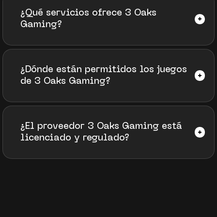
¿Qué servicios ofrece 3 Oaks
Gaming?
¿Dónde están permitidos los juegos
de 3 Oaks Gaming?
¿El proveedor 3 Oaks Gaming está
licenciado y regulado?