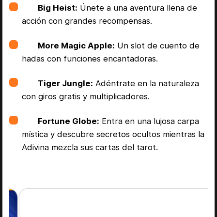
Big Heist:
Únete a una aventura llena de
acción con grandes recompensas.
More Magic Apple:
Un slot de cuento de
hadas con funciones encantadoras.
Tiger Jungle:
Adéntrate en la naturaleza
con giros gratis y multiplicadores.
Fortune Globe:
Entra en una lujosa carpa
mística y descubre secretos ocultos mientras la
Adivina mezcla sus cartas del tarot.