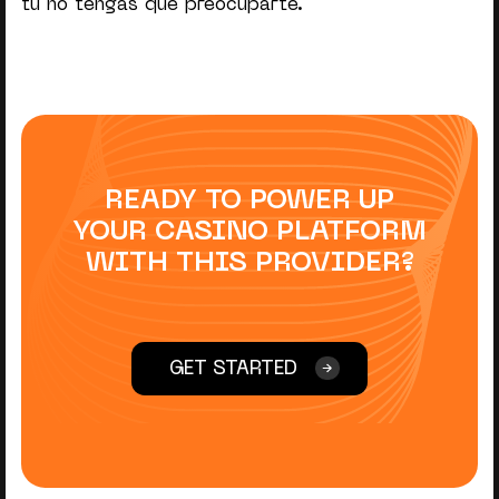
tú no tengas que preocuparte.
READY TO POWER UP
YOUR CASINO PLATFORM
WITH THIS PROVIDER?
GET STARTED