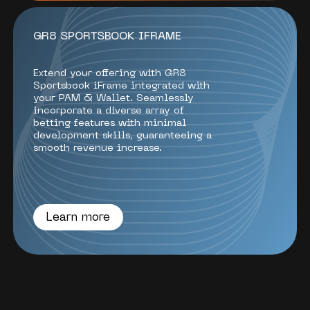
GR8 SPORTSBOOK IFRAME
Extend your offering with GR8
Sportsbook iFrame integrated with
your PAM & Wallet. Seamlessly
incorporate a diverse array of
betting features with minimal
development skills, guaranteeing a
smooth revenue increase.
Learn more