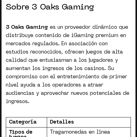
Sobre 3 Oaks Gaming
3 Oaks Gaming
es un proveedor dinámico que
distribuye contenido de iGaming premium en
mercados regulados. En asociación con
estudios reconocidos, ofrecen juegos de alta
calidad que entusiasman a los jugadores y
aumentan los ingresos de los casinos. Su
compromiso con el entretenimiento de primer
nivel ayuda a los operadores a atraer
audiencias y aprovechar nuevos potenciales de
ingresos.
Categoría
Detalles
Tipos de
Tragamonedas en línea