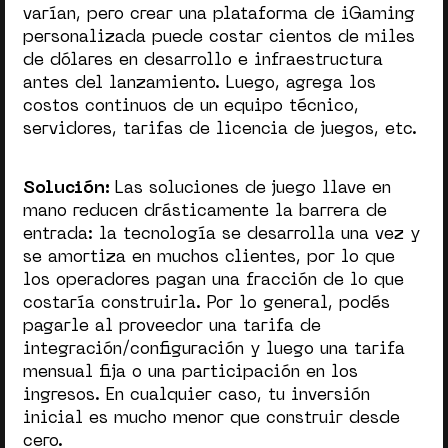
varían, pero crear una plataforma de iGaming
personalizada puede costar cientos de miles
de dólares en desarrollo e infraestructura
antes del lanzamiento. Luego, agrega los
costos continuos de un equipo técnico,
servidores, tarifas de licencia de juegos, etc.
Solución:
Las soluciones de juego llave en
mano reducen drásticamente la barrera de
entrada: la tecnología se desarrolla una vez y
se amortiza en muchos clientes, por lo que
los operadores pagan una fracción de lo que
costaría construirla. Por lo general, podés
pagarle al proveedor una tarifa de
integración/configuración y luego una tarifa
mensual fija o una participación en los
ingresos. En cualquier caso, tu inversión
inicial es mucho menor que construir desde
cero.