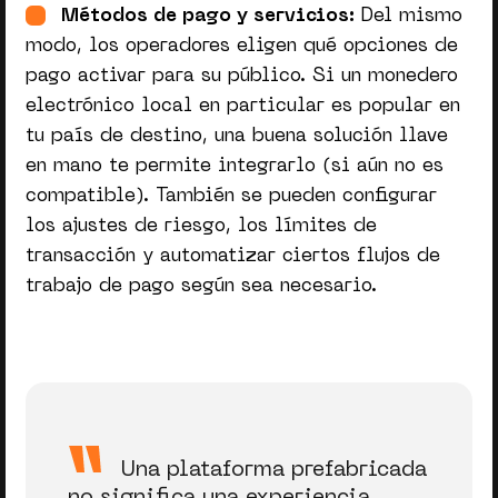
Métodos de pago y servicios:
Del mismo
modo, los operadores eligen qué opciones de
pago activar para su público. Si un monedero
electrónico local en particular es popular en
tu país de destino, una buena solución llave
en mano te permite integrarlo (si aún no es
compatible). También se pueden configurar
los ajustes de riesgo, los límites de
transacción y automatizar ciertos flujos de
trabajo de pago según sea necesario.
Una plataforma prefabricada