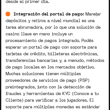
desde el primer día.
Integración del portal de pago:
Manejar
depósitos y retiros a nivel mundial es una
tarea abrumadora, por lo que una solución de
casino llave en mano incluye un
procesamiento de pagos integrado. Podés
esperar un portal de pago con soporte para
tarjetas de crédito, billeteras electrónicas,
transferencias bancarias y, a menudo, métodos
de pago locales en los mercados objetivo.
Muchas soluciones tienen múltiples
proveedores de servicios de pago (PSP)
preintegrados, junto con la detección de
fraudes y herramientas de KYC (Conoce a tu
Cliente) para verificar a los jugadores. El
soporte para múltiples monedas es estándar