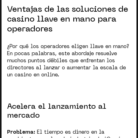
Ventajas de las soluciones de
casino llave en mano para
operadores
¿Por qué los operadores eligen llave en mano?
En pocas palabras, este abordaje resuelve
muchos puntos débiles que enfrentan los
directores al lanzar o aumentar la escala de
un casino en online.
Acelera el lanzamiento al
mercado
Problema:
El tiempo es dinero en la