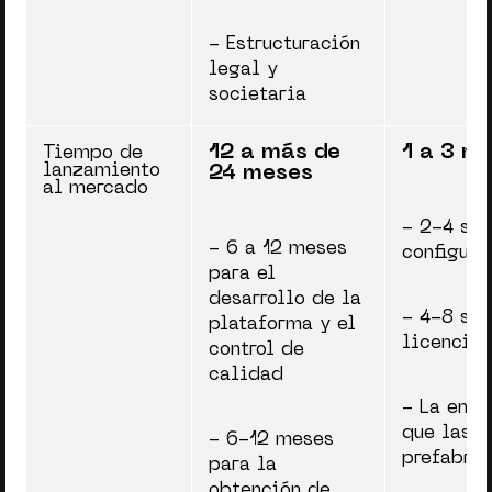
- Estructuración
legal y
societaria
12 a más de
1 a 3 m
Tiempo de
lanzamiento
24 meses
al mercado
- 2-4 se
- 6 a 12 meses
configura
para el
desarrollo de la
- 4-8 sem
plataforma y el
licencias
control de
calidad
- La entr
que las i
- 6-12 meses
prefabri
para la
obtención de