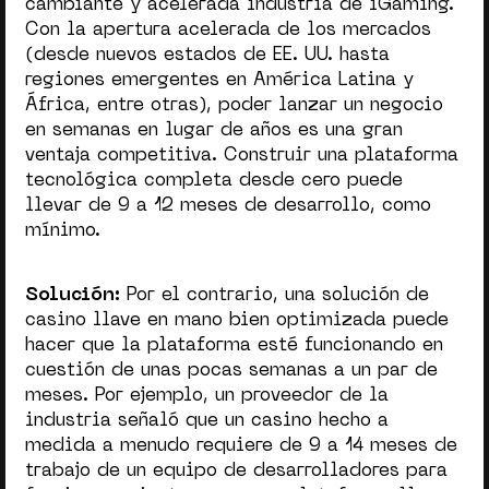
cambiante y acelerada industria de iGaming.
Con la apertura acelerada de los mercados
(desde nuevos estados de EE. UU. hasta
regiones emergentes en América Latina y
África, entre otras), poder lanzar un negocio
en semanas en lugar de años es una gran
ventaja competitiva. Construir una plataforma
tecnológica completa desde cero puede
llevar de 9 a 12 meses de desarrollo, como
mínimo.
Solución:
Por el contrario, una solución de
casino llave en mano bien optimizada puede
hacer que la plataforma esté funcionando en
cuestión de unas pocas semanas a un par de
meses. Por ejemplo, un proveedor de la
industria señaló que un casino hecho a
medida a menudo requiere de 9 a 14 meses de
trabajo de un equipo de desarrolladores para