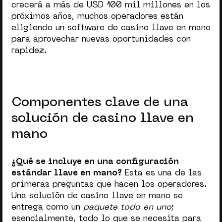
crecerá a más de USD 100 mil millones en los
próximos años, muchos operadores están
eligiendo un software de casino llave en mano
para aprovechar nuevas oportunidades con
rapidez.
Componentes clave de una
solución de casino llave en
mano
¿Qué se incluye en una configuración
estándar llave en mano?
Esta es una de las
primeras preguntas que hacen los operadores.
Una solución de casino llave en mano se
entrega como un
paquete todo en uno
;
esencialmente, todo lo que se necesita para