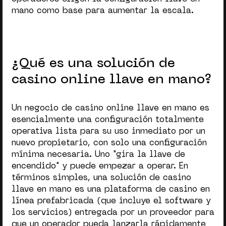
mano como base para aumentar la escala.
Soluciones de casino llave en mano versus. Soluciones de
casino de marca blanca: ¿cuál es la diferencia?
TL;DR: Soluciones llave en mano en resumen: 10 puntos
clave
¿Qué es una solución de
Conclusión
casino online llave en mano?
Un negocio de casino online llave en mano es
esencialmente una configuración totalmente
operativa lista para su uso inmediato por un
nuevo propietario, con solo una configuración
mínima necesaria. Uno "gira la llave de
encendido" y puede empezar a operar. En
términos simples, una solución de casino
llave en mano es una plataforma de casino en
línea prefabricada (que incluye el software y
los servicios) entregada por un proveedor para
que un operador pueda lanzarla rápidamente