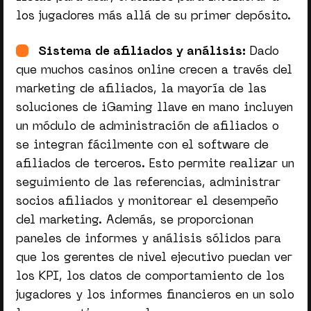
los jugadores más allá de su primer depósito.
Sistema de afiliados y análisis:
Dado
que muchos casinos online crecen a través del
marketing de afiliados, la mayoría de las
soluciones de iGaming llave en mano incluyen
un módulo de administración de afiliados o
se integran fácilmente con el software de
afiliados de terceros. Esto permite realizar un
seguimiento de las referencias, administrar
socios afiliados y monitorear el desempeño
del marketing. Además, se proporcionan
paneles de informes y análisis sólidos para
que los gerentes de nivel ejecutivo puedan ver
los KPI, los datos de comportamiento de los
jugadores y los informes financieros en un solo