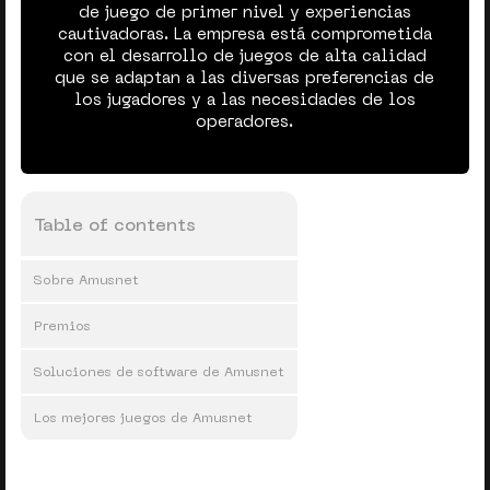
de juego de primer nivel y experiencias
cautivadoras. La empresa está comprometida
con el desarrollo de juegos de alta calidad
que se adaptan a las diversas preferencias de
los jugadores y a las necesidades de los
operadores.
Table of contents
Sobre Amusnet
Premios
Soluciones de software de Amusnet
Los mejores juegos de Amusnet