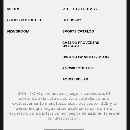
MEDIA
VIDEO TUTORIALS
SUCCESS STORIES
GLOSSARY
NEWSROOM
SPORTS CATALOG
CASINO PROVIDERS
CATALOG
CASINO GAMES CATALOG
KNOWLEDGE HUB
ACCELER8 LAB
GR8_TECH promueve el juego responsable. El
contenido de este sitio web está destinado
exclusivamente a profesionales del sector B2B y a
personas que hayan alcanzado la edad mínima
requerida para participar en juegos de azar en línea en
su jurisdicción.