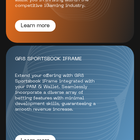
assist you in thriving within the
competitive iGaming industry.
Learn more
GR8 SPORTSBOOK IFRAME
Extend your offering with GR8
Sportsbook iFrame integrated with
your PAM & Wallet. Seamlessly
incorporate a diverse array of
betting features with minimal
development skills, guaranteeing a
smooth revenue increase.