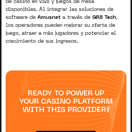
de casino en vivo y juegos de mesa
disponibles. Al integrar las soluciones de
software de
Amusnet
a través de
GR8 Tech
,
los operadores pueden mejorar su oferta de
juego, atraer a más jugadores y potenciar el
crecimiento de sus ingresos.
READY TO POWER UP
YOUR CASINO PLATFORM
WITH THIS PROVIDER?