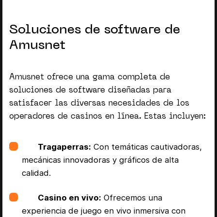
Soluciones de software de
Amusnet
Amusnet ofrece una gama completa de
soluciones de software diseñadas para
satisfacer las diversas necesidades de los
operadores de casinos en línea. Estas incluyen:
Tragaperras:
Con temáticas cautivadoras,
mecánicas innovadoras y gráficos de alta
calidad.
Casino en vivo:
Ofrecemos una
experiencia de juego en vivo inmersiva con