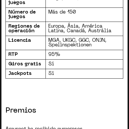
juegos
Número de
Más de 150
juegos
Regiones de
Europa, Ásia, América
operación
Latina, Canadá, Austrália
Licencia
MGA, UKGC, GGC, ONJN,
Spelinspektionen
RTP
95%
Giros gratis
Sí
Jackpots
Sí
Premios