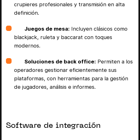
crupieres profesionales y transmisión en alta
definición.
Juegos de mesa:
Incluyen clásicos como
blackjack, ruleta y baccarat con toques
modernos.
Soluciones de back office:
Permiten a los
operadores gestionar eficientemente sus
plataformas, con herramientas para la gestión
de jugadores, análisis e informes.
Software de integración