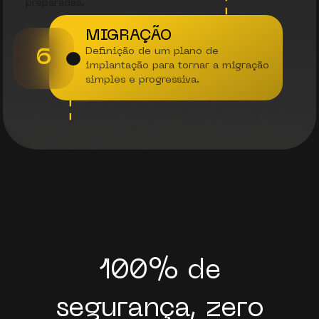
preparadas.
MIGRAÇÃO
Definição de um plano de
6
implantação para tornar a migração
simples e progressiva.
100% de
segurança, zero