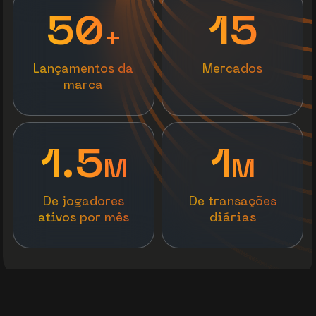
50
15
+
Lançamentos da
Mercados
marca
1.5
1
M
M
De jogadores
De transações
ativos por mês
diárias