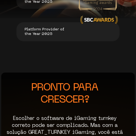
the Year 2025
Platform Provider of
the Year 2025
PRONTO PARA
CRESCER?
Escolher o software de iGaming turnkey
correto pode ser complicado. Mas com a
solução GREAT_TURNKEY iGaming, você está