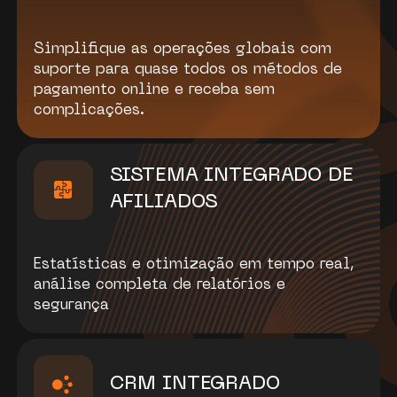
Simplifique as operações globais com
suporte para quase todos os métodos de
pagamento online e receba sem
complicações.
SISTEMA INTEGRADO DE
AFILIADOS
Estatísticas e otimização em tempo real,
análise completa de relatórios e
segurança
CRM INTEGRADO