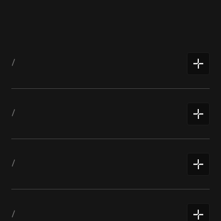
/
/
/
/