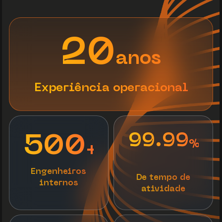
20
anos
Experiência operacional
99.99
500
%
+
Engenheiros
De tempo de
internos
atividade