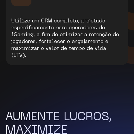
Utilize um CRM completo, projetado
especificamente para operadores de
iGaming, a fim de otimizar a retenção de
jogadores, fortalecer o engajamento e
maximizar o valor de tempo de vida
(LTV).
AUMENTE LUCROS,
MAXIMIZE