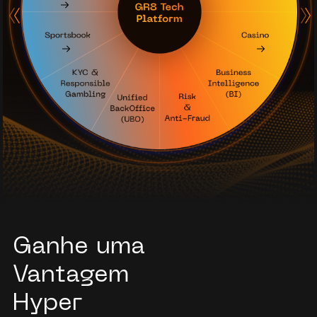
Ganhe uma
Vantagem
Hyper