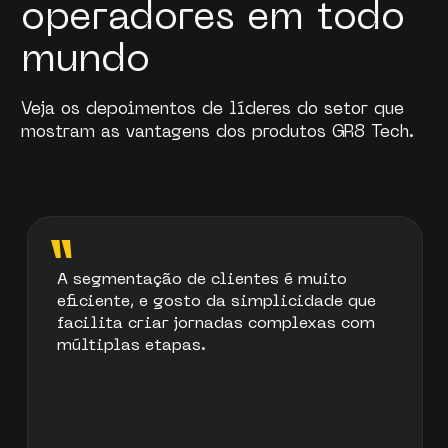
operadores em todo
mundo
Veja os depoimentos de líderes do setor que
mostram as vantagens dos produtos GR8 Tech.
Com a solução GR8 CRM, as
possibilidades de campanhas de
marketing e cenários de usuários são
infinitas, limitadas apenas pela nossa
criatividade.