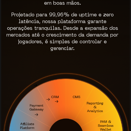
em boas mãos.
Projetado para 99,96% de uptime e zero
latência, nossa plataforma garante
operações tranquilas. Desde a expansão dos
mercados até o crescimento da demanda por
jogadores, é simples de controlar e
gerenciar.